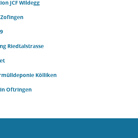
ion JCF Wildegg
 Zofingen
19
g Riedtalstrasse
et
rmülldeponie Kölliken
in Oftringen