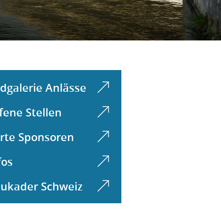
ldgalerie Anlässe
fene Stellen
rte Sponsoren
fos
ukader Schweiz