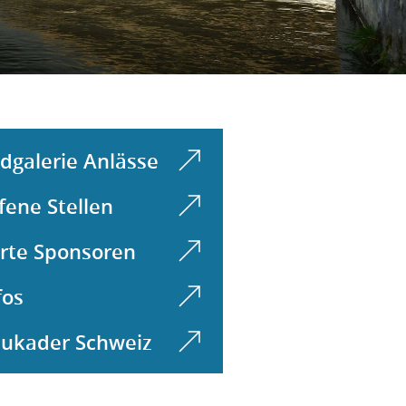
ldgalerie Anlässe
fene Stellen
rte Sponsoren
fos
ukader Schweiz